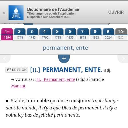
Aller au contenu
Dictionnaire de l’Académie
OUVRIR
×
Télécharger ou ouvrir l’application
Disponible sur Android et iOS
1
2
3
4
5
6
7
8
9
10
e
e
e
e
e
e
e
e
re
e
1694
1718
1740
1762
1798
1835
1878
1935
2024
E.C.
permanent, ente
PERMANENT, ENTE.
[II.]
re
adj.
1
ÉDITION
↪
voir aussi :
[I.]
Permanent, ente
(adj.)
à l’article
Manant
■
Stable, immuable qui dure tousjours.
Tout change
dans le monde, il n’y a que Dieu de permanent. il n’y a
point icy bas de felicité permanente.