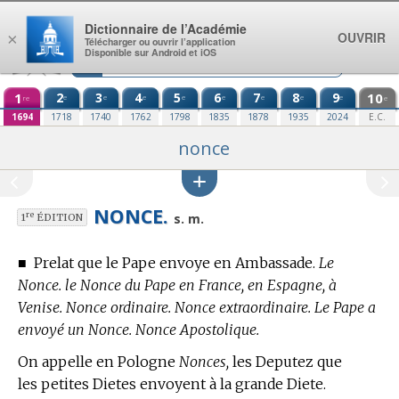
Aller au contenu
Dictionnaire de l’Académie
OUVRIR
×
Télécharger ou ouvrir l’application
Disponible sur Android et iOS
1
2
3
4
5
6
7
8
9
10
e
e
e
e
e
e
e
e
re
e
1694
1718
1740
1762
1798
1835
1878
1935
2024
E.C.
nonce
NONCE.
re
s. m.
1
ÉDITION
■
Prelat que le Pape envoye en Ambassade.
Le
Nonce. le Nonce du Pape en France, en Espagne, à
Venise. Nonce ordinaire. Nonce extraordinaire. Le Pape a
envoyé un Nonce. Nonce Apostolique.
On appelle en Pologne
Nonces,
les Deputez que
les petites Dietes envoyent à la grande Diete.