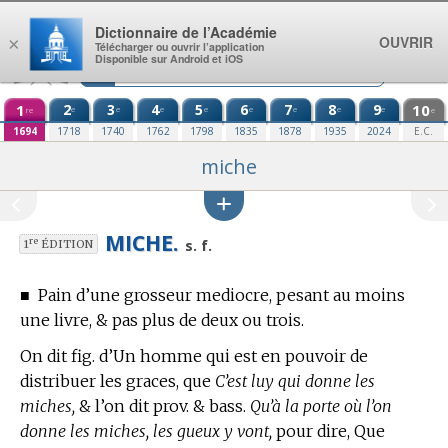
Aller au contenu
Dictionnaire de l’Académie
OUVRIR
×
Télécharger ou ouvrir l’application
Disponible sur Android et iOS
1
2
3
4
5
6
7
8
9
10
e
e
e
e
e
e
e
e
re
e
1694
1718
1740
1762
1798
1835
1878
1935
2024
E.C.
miche
MICHE.
re
s. f.
1
ÉDITION
■
Pain d’une grosseur mediocre, pesant au moins
une livre, & pas plus de deux ou trois.
On dit fig. d’Un homme qui est en pouvoir de
distribuer les graces, que
C’est luy qui donne les
miches,
& l’on dit prov. & bass.
Qu’à la porte où l’on
donne les miches, les gueux y vont,
pour dire, Que