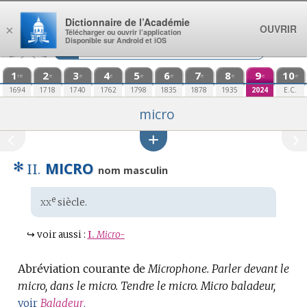
Aller au contenu
Dictionnaire de l’Académie
OUVRIR
×
Télécharger ou ouvrir l’application
Disponible sur Android et iOS
1
2
3
4
5
6
7
8
9
10
re
e
e
e
e
e
e
e
e
e
1694
1718
1740
1762
1798
1835
1878
1935
2024
E.C.
micro
✻
MICRO
II.
nom masculin
xx
e
Étymologie
siècle.
:
↪
voir aussi :
I.
Micro-
Abréviation courante de
Microphone.
Parler devant le
micro, dans le micro.
Tendre le micro.
Micro baladeur,
voir
Baladeur
.