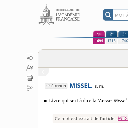
Aller au contenu
1
2
3
e
e
re
1694
1718
174
MISSEL.
re
s. m.
1
ÉDITION
■
Livre qui sert à dire la Messe.
Missel 
Ce mot est extrait de l'article :
MES