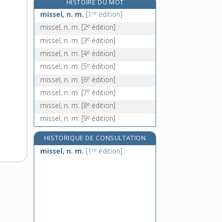
HISTOIRE DU MOT
missive, adj. f. et n. f.
re
missel, n. m.
[1
édition]
mistelle, n. f.
e
missel, n. m.
[2
édition]
mistigri, n. m.
e
missel, n. m.
[3
édition]
mistoufle, n. f.
e
missel, n. m.
[4
édition]
e
missel, n. m.
[5
édition]
e
missel, n. m.
[6
édition]
e
missel, n. m.
[7
édition]
e
missel, n. m.
[8
édition]
e
missel, n. m.
[9
édition]
HISTORIQUE DE CONSULTATION
re
missel, n. m.
[1
édition]