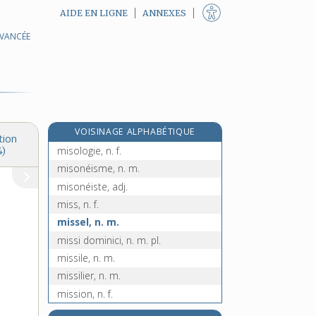
AIDE EN LIGNE
ANNEXES
AVANCÉE
miséreux, -euse, adj.
miséricorde, n. f.
miséricordieusement, adv.
miséricordieux, -euse, adj.
misogyne, adj.
VOISINAGE ALPHABÉTIQUE
misogynie, n. f.
tion
misologie, n. f.
4)
misonéisme, n. m.
misonéiste, adj.
miss, n. f.
missel, n. m.
missi dominici, n. m. pl.
missile, n. m.
missilier, n. m.
mission, n. f.
missionnaire, adj. et n.