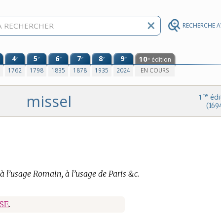
RECHERCHE 
4
5
6
7
8
9
10
e
e
e
e
e
e
édition
e
0
1762
1798
1835
1878
1935
2024
EN COURS
missel
re
1
édi
(169
à l’usage Romain, à l’usage de Paris &c.
SE
.