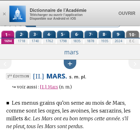
Aller au contenu
Dictionnaire de l’Académie
OUVRIR
×
Télécharger ou ouvrir l’application
Disponible sur Android et iOS
1
2
3
4
5
6
7
8
9
10
e
e
e
e
e
e
e
e
re
e
1694
1718
1740
1762
1798
1835
1878
1935
2024
E.C.
mars
MARS.
[II.]
re
s. m. pl.
1
ÉDITION
↪
voir aussi :
[I.]
Mars
(n. m.)
■
Les menus grains qu’on seme au mois de Mars,
comme sont les orges, les avoines, les sarrazins, les
millets &c.
Les Mars ont eu bon temps cette année. s’il
ne pleut, tous les Mars sont perdus.