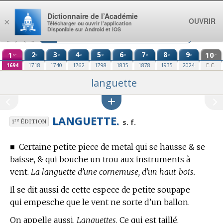
Aller au contenu
Dictionnaire de l’Académie
OUVRIR
×
Télécharger ou ouvrir l’application
Disponible sur Android et iOS
1
2
3
4
5
6
7
8
9
10
e
e
e
e
e
e
e
e
re
e
1694
1718
1740
1762
1798
1835
1878
1935
2024
E.C.
languette
LANGUETTE.
re
s. f.
1
ÉDITION
■
Certaine petite piece de metal qui se hausse & se
baisse, & qui bouche un trou aux instruments à
vent.
La languette d’une cornemuse, d’un haut-bois.
Il se dit aussi de cette espece de petite soupape
qui empesche que le vent ne sorte d’un ballon.
On appelle aussi,
Languettes,
Ce qui est taillé,