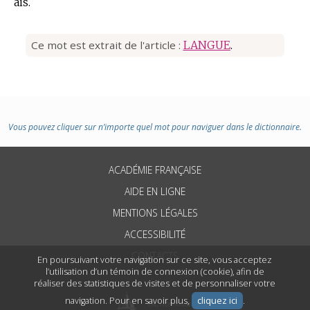
ais.
Ce mot est extrait de l'article :
LANGUE
.
Vous pouvez cliquer sur n’importe quel mot pour naviguer dans le dictionnaire.
ACADÉMIE FRANÇAISE
AIDE EN LIGNE
MENTIONS LÉGALES
ACCESSIBILITÉ
CONTACTS
En poursuivant votre navigation sur ce site, vous acceptez
l’utilisation d’un témoin de connexion (cookie), afin de
réaliser des statistiques de visites et de personnaliser votre
navigation. Pour en savoir plus,
cliquez ici
.