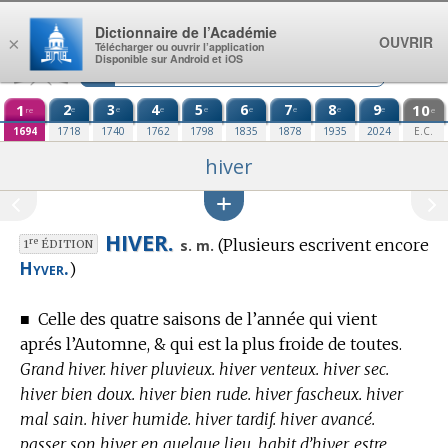
Aller au contenu
Dictionnaire de l’Académie
OUVRIR
×
Télécharger ou ouvrir l’application
Disponible sur Android et iOS
1
2
3
4
5
6
7
8
9
10
e
e
e
e
e
e
e
e
re
e
1694
1718
1740
1762
1798
1835
1878
1935
2024
E.C.
hiver
HIVER.
(Plusieurs escrivent encore
re
s. m.
1
ÉDITION
Hyver.
)
■
Celle des quatre saisons de l’année qui vient
aprés l’Automne, & qui est la plus froide de toutes.
Grand hiver. hiver pluvieux. hiver venteux. hiver sec.
hiver bien doux. hiver bien rude. hiver fascheux. hiver
mal sain. hiver humide. hiver tardif. hiver avancé.
passer son hiver en quelque lieu. habit d’hiver. estre