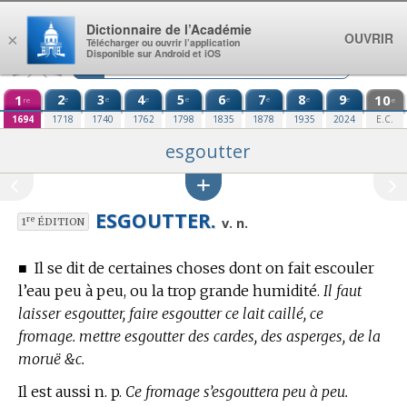
Aller au contenu
Dictionnaire de l’Académie
OUVRIR
×
Télécharger ou ouvrir l’application
Disponible sur Android et iOS
1
2
3
4
5
6
7
8
9
10
e
e
e
e
e
e
e
e
re
e
1694
1718
1740
1762
1798
1835
1878
1935
2024
E.C.
esgoutter
ESGOUTTER.
re
v. n.
1
ÉDITION
■
Il se dit de certaines choses dont on fait escouler
l’eau peu à peu, ou la trop grande humidité.
Il faut
laisser esgoutter, faire esgoutter ce lait caillé, ce
fromage. mettre esgoutter des cardes, des asperges, de la
moruë &c.
Il est aussi n. p.
Ce fromage s’esgouttera peu à peu.