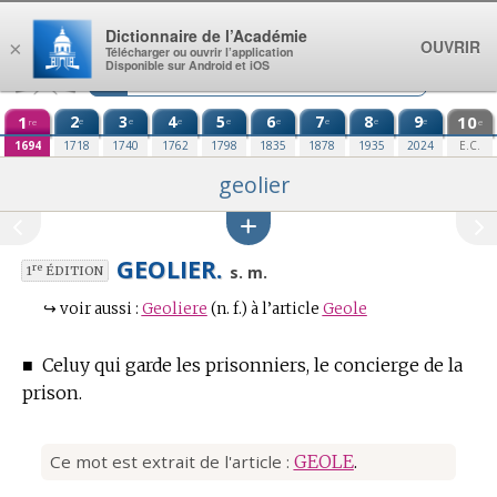
Aller au contenu
Dictionnaire de l’Académie
OUVRIR
×
Télécharger ou ouvrir l’application
Disponible sur Android et iOS
1
2
3
4
5
6
7
8
9
10
e
e
e
e
e
e
e
e
re
e
1694
1718
1740
1762
1798
1835
1878
1935
2024
E.C.
geolier
GEOLIER.
re
s. m.
1
ÉDITION
↪
voir aussi :
Geoliere
(n. f.)
à l’article
Geole
■
Celuy qui garde les prisonniers, le concierge de la
prison.
Ce mot est extrait de l'article :
GEOLE
.