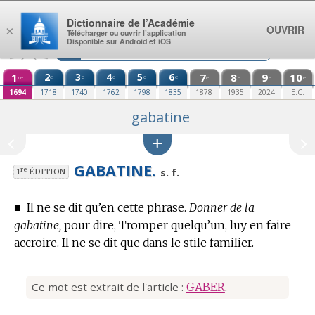
Aller au contenu
Dictionnaire de l’Académie
OUVRIR
×
Télécharger ou ouvrir l’application
Disponible sur Android et iOS
1
2
3
4
5
6
7
8
9
10
e
e
e
e
e
re
e
e
e
e
1694
1718
1740
1762
1798
1835
1878
1935
2024
E.C.
gabatine
GABATINE.
re
s. f.
1
ÉDITION
■
Il ne se dit qu’en cette phrase.
Donner de la
gabatine,
pour dire, Tromper quelqu’un, luy en faire
accroire. Il ne se dit que dans le stile familier.
Ce mot est extrait de l'article :
GABER
.