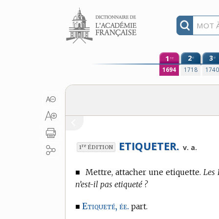
Aller au contenu
1
2
3
e
e
re
1694
1718
174
ETIQUETER.
re
v. a.
1
ÉDITION
■
Mettre, attacher une etiquette.
Les 
n’est-il pas etiqueté ?
Etiqueté, ée.
■
part.