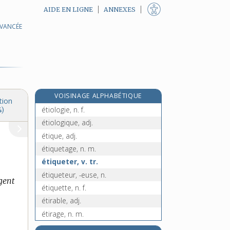
AIDE EN LIGNE
ANNEXES
AVANCÉE
étinceleur, n. m.
étincelle, n. f.
étincellement, n. m.
étiolé, -ée, adj.
étiolement, n. m.
VOISINAGE ALPHABÉTIQUE
étioler, v. tr.
tion
étiologie, n. f.
4)
étiologique, adj.
étique, adj.
étiquetage, n. m.
étiqueter, v. tr.
étiqueteur, -euse, n.
gent
étiquette, n. f.
étirable, adj.
étirage, n. m.
étiré, -ée, adj.