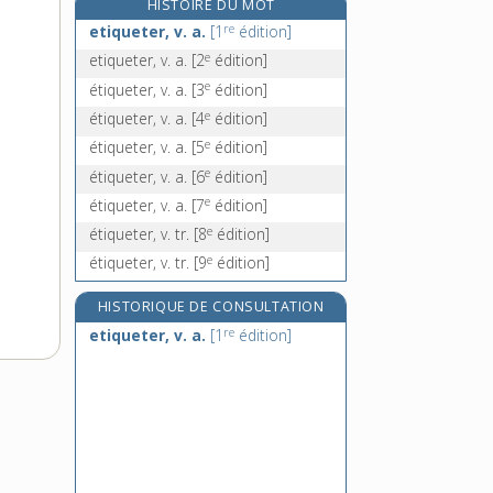
HISTOIRE DU MOT
étirement, n. m.
re
etiqueter, v. a.
[1
édition]
étirer, v. tr. et pron.
e
etiqueter, v. a.
[2
édition]
étireur, -euse, adj.
e
étiqueter, v. a.
[3
édition]
étisie, n. f.
e
étiqueter, v. a.
[4
édition]
e
étiqueter, v. a.
[5
édition]
e
étiqueter, v. a.
[6
édition]
e
étiqueter, v. a.
[7
édition]
e
étiqueter, v. tr.
[8
édition]
e
étiqueter, v. tr.
[9
édition]
HISTORIQUE DE CONSULTATION
re
etiqueter, v. a.
[1
édition]