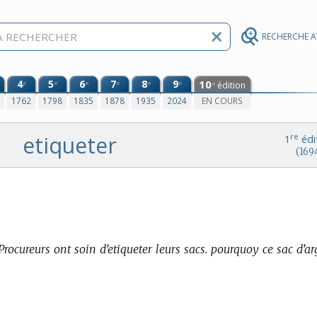
RECHERCHE 
4
5
6
7
8
9
10
e
e
e
e
e
e
édition
e
0
1762
1798
1835
1878
1935
2024
EN COURS
etiqueter
re
1
édi
(169
Procureurs ont soin d’etiqueter leurs sacs. pourquoy ce sac d’ar