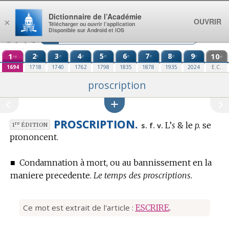
Aller au contenu
Dictionnaire de l’Académie
OUVRIR
×
Télécharger ou ouvrir l’application
Disponible sur Android et iOS
1
2
3
4
5
6
7
8
9
10
e
e
e
e
e
e
e
e
re
e
1694
1718
1740
1762
1798
1835
1878
1935
2024
E.C.
proscription
PROSCRIPTION.
L’
s
& le
p.
se
re
s. f. v.
1
ÉDITION
prononcent.
■
Condamnation à mort, ou au bannissement en la
maniere precedente.
Le temps des proscriptions.
Ce mot est extrait de l'article :
ESCRIRE
.