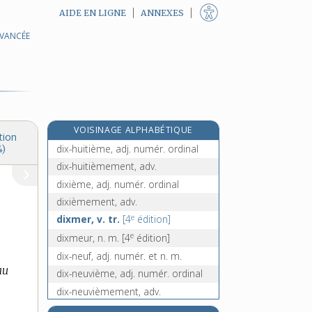
AIDE EN LIGNE
ANNEXES
AVANCÉE
divulgateur, -trice, n.
divulgation, n. f.
divulguer, v. tr.
dix, adj. numér. et n. m.
dix-cors, n. m. inv.
VOISINAGE ALPHABÉTIQUE
dix-huit, adj. numér. et n. m.
tion
dix-huitième, adj. numér. ordinal
4)
dix-huitièmement, adv.
dixième, adj. numér. ordinal
dixièmement, adv.
e
dixmer, v. tr.
[4
édition]
e
dixmeur, n. m.
[4
édition]
dix-neuf, adj. numér. et n. m.
au
dix-neuvième, adj. numér. ordinal
dix-neuvièmement, adv.
dix-sept, adj. numér. et n. m.