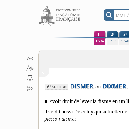
Aller au contenu
1
2
3
e
e
re
1694
1718
174
DISMER
DIXMER.
ou
re
1
ÉDITION
■
Avoir droit de lever la disme en un l
Il se dit aussi De celuy qui actuelleme
pressoir dismer.