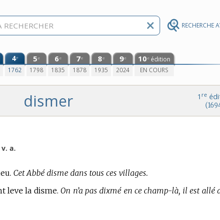
RECHERCHE 
4
5
6
7
8
9
10
e
édition
e
e
e
e
e
e
0
1762
1798
1835
1878
1935
2024
EN COURS
dismer
re
1
édi
(169
v. a.
ieu.
Cet Abbé disme dans tous ces villages.
nt leve la disme.
On n’a pas dixmé en ce champ-là, il est allé 