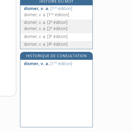
HISTOIRE DU MOT
dix-septième, adj. numér. ordinal
re
dismer, v. a.
[1
édition]
dix-septièmement, adv.
re
dixmer, v. a.
[1
édition]
dizain, n. m.
e
dismer, v. a.
[2
édition]
e
dizaine, n. f.
dixmer, v. a.
[2
édition]
e
dixmer, v. a.
[3
édition]
e
dixmer, v. a.
[4
édition]
HISTORIQUE DE CONSULTATION
re
dismer, v. a.
[1
édition]