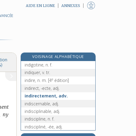
AIDE EN LIGNE
ANNEXES
AVANCÉE
indignement, adv.
indigner, v. tr. et pron.
indignité, n. f.
indigo, n. m.
indigoterie, n. f.
VOISINAGE ALPHABÉTIQUE
indigotier, n. m.
tion
indigotine, n. f.
4)
indiquer, v. tr.
e
indire, n. m.
[4
édition]
indirect, -ecte, adj.
indirectement, adv.
indiscernable, adj.
ement
indisciplinable, adj.
, ny
indiscipline, n. f.
indiscipliné, -ée, adj.
indiscret, -ète, adj.