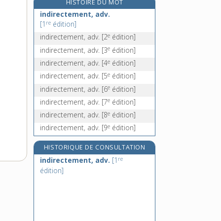
HISTOIRE DU MOT
indiscrètement, adv.
indirectement, adv.
indiscrétion, n. f.
re
[1
édition]
indiscutable, adj.
e
indirectement, adv.
[2
édition]
indiscutablement, adv.
e
indirectement, adv.
[3
édition]
e
indirectement, adv.
[4
édition]
e
indirectement, adv.
[5
édition]
e
indirectement, adv.
[6
édition]
e
indirectement, adv.
[7
édition]
e
indirectement, adv.
[8
édition]
e
indirectement, adv.
[9
édition]
HISTORIQUE DE CONSULTATION
re
indirectement, adv.
[1
édition]