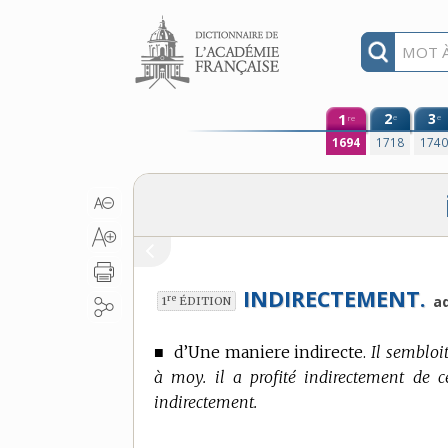
Aller au contenu
1
2
3
e
e
re
1694
1718
174
INDIRECTEMENT.
re
ad
1
ÉDITION
■
d’Une maniere indirecte.
Il sembloit
à moy. il a profité indirectement de c
indirectement.