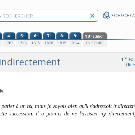
RECHERCHE 
4
5
6
7
8
9
10
e
e
e
e
e
e
édition
e
0
1762
1798
1835
1878
1935
2024
EN COURS
indirectement
re
1
édi
(169
v.
 parler à un tel, mais je voyois bien qu’il s’adressoit indirect
ette succession. il a promis de ne l’assister ny directement