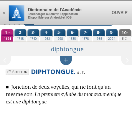
Aller au contenu
Dictionnaire de l’Académie
OUVRIR
×
Télécharger ou ouvrir l’application
Disponible sur Android et iOS
1
2
3
4
5
6
7
8
9
10
e
e
e
e
e
e
e
e
re
e
1694
1718
1740
1762
1798
1835
1878
1935
2024
E.C.
diphtongue
DIPHTONGUE.
re
s. f.
1
ÉDITION
■
Jonction de deux voyelles, qui ne font qu’un
mesme son.
La premiere syllabe du mot œcumenique
est une diphtongue.