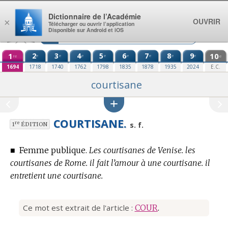
Aller au contenu
Dictionnaire de l’Académie
OUVRIR
×
Télécharger ou ouvrir l’application
Disponible sur Android et iOS
1
2
3
4
5
6
7
8
9
10
e
e
e
e
e
e
e
e
re
e
1694
1718
1740
1762
1798
1835
1878
1935
2024
E.C.
courtisane
COURTISANE.
re
s. f.
1
ÉDITION
■
Femme publique.
Les courtisanes de Venise. les
courtisanes de Rome. il fait l’amour à une courtisane. il
entretient une courtisane.
Ce mot est extrait de l'article :
COUR
.