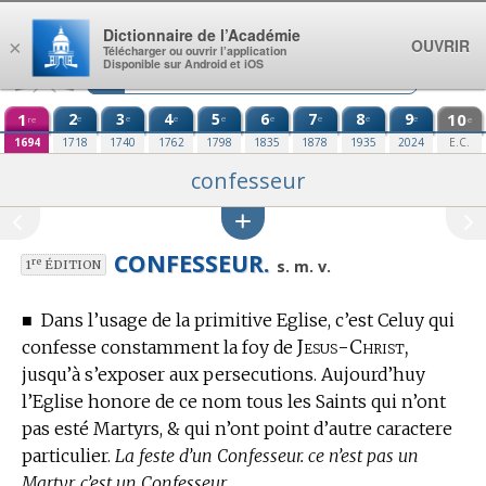
Aller au contenu
Dictionnaire de l’Académie
OUVRIR
×
Télécharger ou ouvrir l’application
Disponible sur Android et iOS
1
2
3
4
5
6
7
8
9
10
e
e
e
e
e
e
e
e
re
e
1694
1718
1740
1762
1798
1835
1878
1935
2024
E.C.
confesseur
CONFESSEUR.
re
s. m. v.
1
ÉDITION
■
Dans l’usage de la primitive Eglise, c’est Celuy qui
Jesus-Christ,
confesse constamment la foy de
jusqu’à s’exposer aux persecutions.
Aujourd’huy
l’Eglise honore de ce nom tous les Saints qui n’ont
pas esté Martyrs, & qui n’ont point d’autre caractere
particulier.
La feste d’un Confesseur. ce n’est pas un
Martyr, c’est un Confesseur.