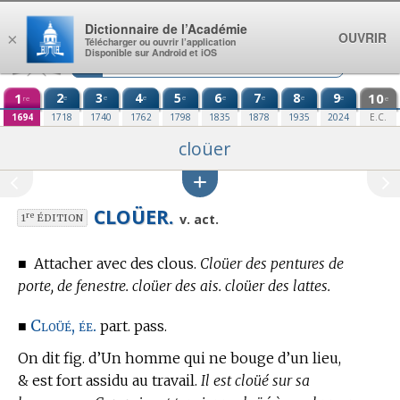
Aller au contenu
Dictionnaire de l’Académie
OUVRIR
×
Télécharger ou ouvrir l’application
Disponible sur Android et iOS
1
2
3
4
5
6
7
8
9
10
e
e
e
e
e
e
e
e
re
e
1694
1718
1740
1762
1798
1835
1878
1935
2024
E.C.
cloüer
CLOÜER.
re
v. act.
1
ÉDITION
■
Attacher avec des clous.
Cloüer des pentures de
porte, de fenestre. cloüer des ais. cloüer des lattes.
Cloüé, ée.
■
part. pass.
On dit fig. d’Un homme qui ne bouge d’un lieu,
& est fort assidu au travail.
Il est cloüé sur sa