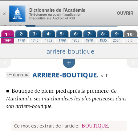
Aller au contenu
Dictionnaire de l’Académie
OUVRIR
×
Télécharger ou ouvrir l’application
Disponible sur Android et iOS
1
2
3
4
5
6
7
8
9
10
e
e
e
e
e
e
e
e
re
e
1694
1718
1740
1762
1798
1835
1878
1935
2024
E.C.
arriere-boutique
ARRIERE-BOUTIQUE.
re
s. f.
1
ÉDITION
■
Boutique de plein-pied aprés la premiere.
Ce
Marchand a ses marchandises les plus precieuses dans
son arriere-boutique.
Ce mot est extrait de l'article :
BOUTIQUE
.