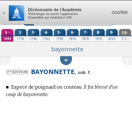
Aller au contenu
Dictionnaire de l’Académie
OUVRIR
×
Télécharger ou ouvrir l’application
Disponible sur Android et iOS
1
2
3
4
5
6
7
8
9
10
e
e
e
e
e
e
e
e
re
e
1694
1718
1740
1762
1798
1835
1878
1935
2024
E.C.
bayonnette
BAYONNETTE.
re
sub. f.
1
ÉDITION
■
Espece de poignard ou couteau.
Il fut blessé d’un
coup de bayonnette.