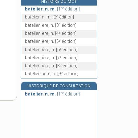
HISTOIRE DU MOT
bathymétrique, adj.
re
batelier, n. m.
[1
édition]
bathyscaphe, n. m.
e
batelier, n. m.
[2
édition]
bathysphère, n. f.
e
batelier, ere, n.
[3
édition]
bâti, -ie, adj. et n.
e
batelier, ère, n.
[4
édition]
e
batelier, ère, n.
[5
édition]
e
batelier, ière, n.
[6
édition]
e
batelier, ière, n.
[7
édition]
e
batelier, ière, n.
[8
édition]
e
batelier, -ière, n.
[9
édition]
HISTORIQUE DE CONSULTATION
re
batelier, n. m.
[1
édition]