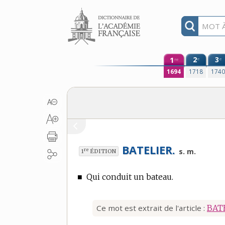
Aller au contenu
1
2
3
e
e
re
1694
1718
174
BATELIER.
re
s. m.
1
ÉDITION
■
Qui conduit un bateau.
Ce mot est extrait de l'article :
BAT