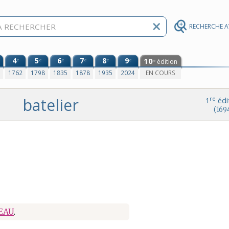
RECHERCHE 
4
5
6
7
8
9
10
e
e
e
e
e
e
édition
e
0
1762
1798
1835
1878
1935
2024
EN COURS
batelier
re
1
édi
(169
EAU
.