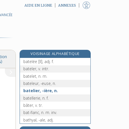
AIDE EN LIGNE
ANNEXES
AVANCÉE
bateau-pilote, n. m.
bateau-pompe, n. m.
batée, n. f.
batelage [I], n. m.
batelage [II], n. m.
VOISINAGE ALPHABÉTIQUE
batelée [I], n. f.
tion
batelée [II], adj. f.
4)
bateler, v. intr.
batelet, n. m.
bateleur, -euse, n.
batelier, -ière, n.
batellerie, n. f.
bâter, v. tr.
bat-flanc, n. m. inv.
bathyal, -ale, adj.
bathymétrie, n. f.