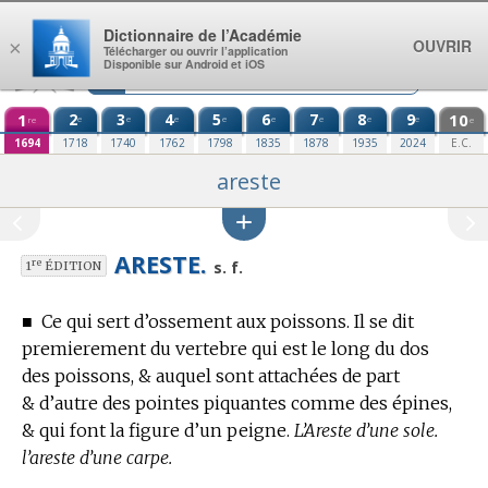
Aller au contenu
Dictionnaire de l’Académie
OUVRIR
×
Télécharger ou ouvrir l’application
Disponible sur Android et iOS
1
2
3
4
5
6
7
8
9
10
e
e
e
e
e
e
e
e
re
e
1694
1718
1740
1762
1798
1835
1878
1935
2024
E.C.
areste
ARESTE.
re
s. f.
1
ÉDITION
■
Ce qui sert d’ossement aux poissons.
Il se dit
premierement du vertebre qui est le long du dos
des poissons, & auquel sont attachées de part
& d’autre des pointes piquantes comme des épines,
& qui font la figure d’un peigne.
L’Areste d’une sole.
l’areste d’une carpe.