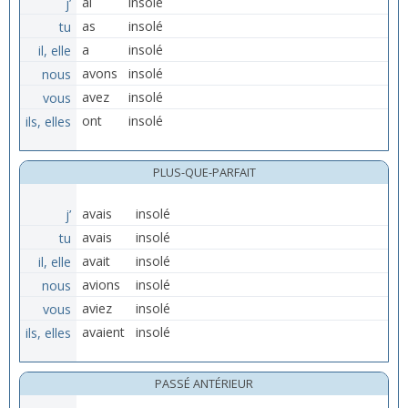
j’
ai
insolé
tu
as
insolé
il, elle
a
insolé
nous
avons
insolé
vous
avez
insolé
ils, elles
ont
insolé
PLUS-QUE-PARFAIT
j’
avais
insolé
tu
avais
insolé
il, elle
avait
insolé
nous
avions
insolé
vous
aviez
insolé
ils, elles
avaient
insolé
PASSÉ ANTÉRIEUR