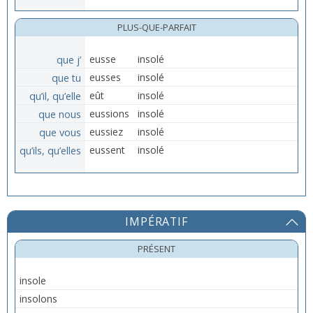
PLUS-QUE-PARFAIT
que j’
eusse
insolé
que tu
eusses
insolé
qu’il, qu’elle
eût
insolé
que nous
eussions
insolé
que vous
eussiez
insolé
qu’ils, qu’elles
eussent
insolé
IMPÉRATIF
PRÉSENT
insole
insolons