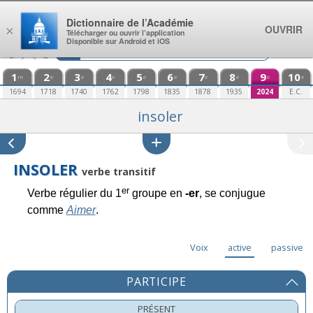
Aller au contenu
Dictionnaire de l’Académie
OUVRIR
×
Télécharger ou ouvrir l’application
Disponible sur Android et iOS
1
2
3
4
5
6
7
8
9
10
re
e
e
e
e
e
e
e
e
e
1694
1718
1740
1762
1798
1835
1878
1935
2024
E.C.
insoler
INSOLER
verbe transitif
er
Verbe régulier du 1
groupe en
-er
, se conjugue
comme
Aimer
.
Voix
active
passive
PARTICIPE
PRÉSENT