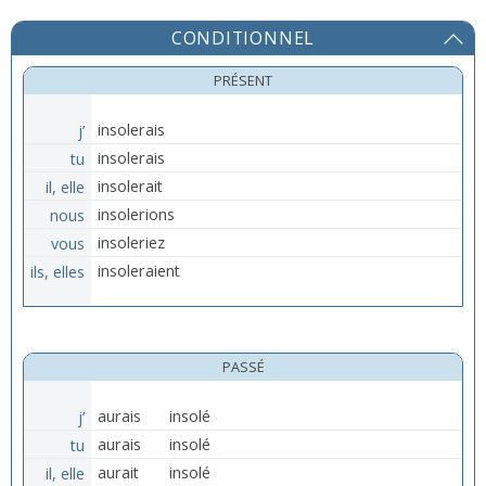
CONDITIONNEL
PRÉSENT
j’
insolerais
tu
insolerais
il, elle
insolerait
nous
insolerions
vous
insoleriez
ils, elles
insoleraient
PASSÉ
j’
aurais
insolé
tu
aurais
insolé
il, elle
aurait
insolé