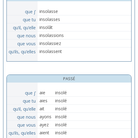
que j’
insolasse
que tu
insolasses
qu’il, qu’elle
insolât
que nous
insolassions
que vous
insolassiez
qu’ils, qu’elles
insolassent
PASSÉ
que j’
aie
insolé
que tu
aies
insolé
qu’il, qu’elle
ait
insolé
que nous
ayons
insolé
que vous
ayez
insolé
qu’ils, qu’elles
aient
insolé