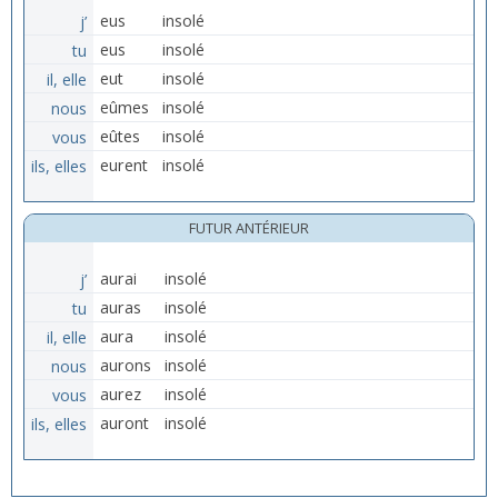
j’
eus
insolé
tu
eus
insolé
il, elle
eut
insolé
nous
eûmes
insolé
vous
eûtes
insolé
ils, elles
eurent
insolé
FUTUR ANTÉRIEUR
j’
aurai
insolé
tu
auras
insolé
il, elle
aura
insolé
nous
aurons
insolé
vous
aurez
insolé
ils, elles
auront
insolé