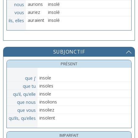
nous
aurions
insolé
vous
auriez
insolé
ils, elles
auraient
insolé
SUBJONCTIF
PRÉSENT
que j’
insole
que tu
insoles
qu’il, qu’elle
insole
que nous
insolions
que vous
insoliez
qu’ils, qu’elles
insolent
IMPARFAIT