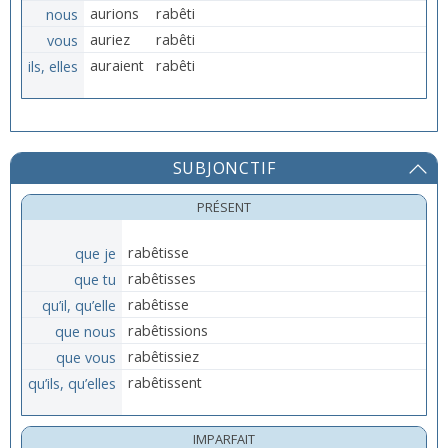
nous
aurions
rabêti
vous
auriez
rabêti
ils, elles
auraient
rabêti
SUBJONCTIF
PRÉSENT
que je
rabêtisse
que tu
rabêtisses
qu’il, qu’elle
rabêtisse
que nous
rabêtissions
que vous
rabêtissiez
qu’ils, qu’elles
rabêtissent
IMPARFAIT