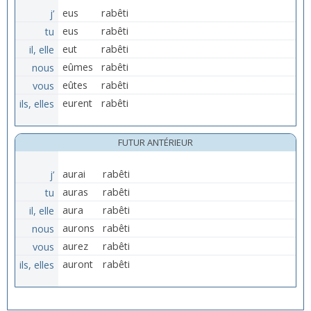
j’
eus
rabêti
tu
eus
rabêti
il, elle
eut
rabêti
nous
eûmes
rabêti
vous
eûtes
rabêti
ils, elles
eurent
rabêti
FUTUR ANTÉRIEUR
j’
aurai
rabêti
tu
auras
rabêti
il, elle
aura
rabêti
nous
aurons
rabêti
vous
aurez
rabêti
ils, elles
auront
rabêti