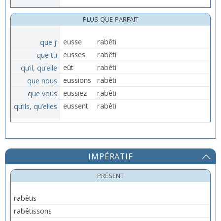
PLUS-QUE-PARFAIT
que j’
eusse
rabêti
que tu
eusses
rabêti
qu’il, qu’elle
eût
rabêti
que nous
eussions
rabêti
que vous
eussiez
rabêti
qu’ils, qu’elles
eussent
rabêti
IMPÉRATIF
PRÉSENT
rabêtis
rabêtissons