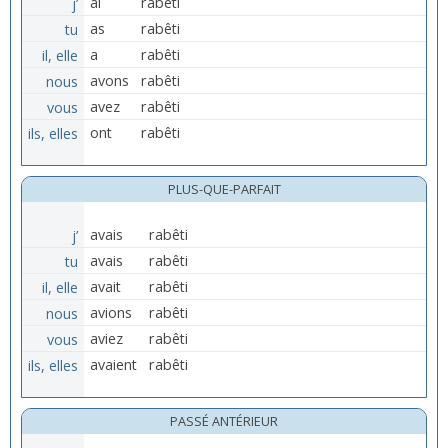
j’
ai
rabêti
tu
as
rabêti
il, elle
a
rabêti
nous
avons
rabêti
vous
avez
rabêti
ils, elles
ont
rabêti
PLUS-QUE-PARFAIT
j’
avais
rabêti
tu
avais
rabêti
il, elle
avait
rabêti
nous
avions
rabêti
vous
aviez
rabêti
ils, elles
avaient
rabêti
PASSÉ ANTÉRIEUR