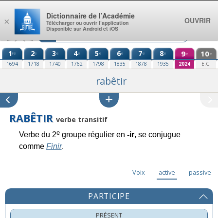
Aller au contenu
Dictionnaire de l’Académie
OUVRIR
×
Télécharger ou ouvrir l’application
Disponible sur Android et iOS
1
2
3
4
5
6
7
8
9
10
re
e
e
e
e
e
e
e
e
e
1694
1718
1740
1762
1798
1835
1878
1935
2024
E.C.
rabêtir
RABÊTIR
verbe transitif
e
Verbe du 2
groupe régulier en
-ir
, se conjugue
comme
Finir
.
Voix
active
passive
PARTICIPE
PRÉSENT