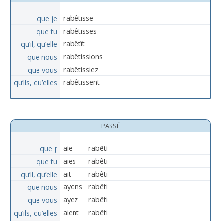
que je
rabêtisse
que tu
rabêtisses
qu’il, qu’elle
rabêtît
que nous
rabêtissions
que vous
rabêtissiez
qu’ils, qu’elles
rabêtissent
PASSÉ
que j’
aie
rabêti
que tu
aies
rabêti
qu’il, qu’elle
ait
rabêti
que nous
ayons
rabêti
que vous
ayez
rabêti
qu’ils, qu’elles
aient
rabêti