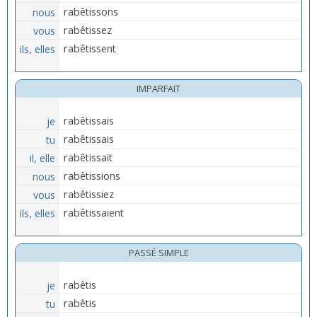
nous
rabêtissons
vous
rabêtissez
ils, elles
rabêtissent
IMPARFAIT
je
rabêtissais
tu
rabêtissais
il, elle
rabêtissait
nous
rabêtissions
vous
rabêtissiez
ils, elles
rabêtissaient
PASSÉ SIMPLE
je
rabêtis
tu
rabêtis