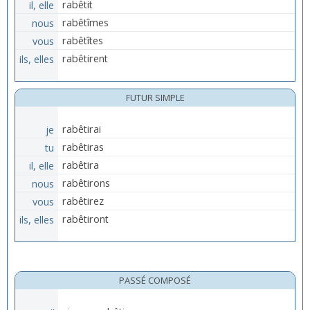
il, elle
rabêtit
nous
rabêtîmes
vous
rabêtîtes
ils, elles
rabêtirent
FUTUR SIMPLE
je
rabêtirai
tu
rabêtiras
il, elle
rabêtira
nous
rabêtirons
vous
rabêtirez
ils, elles
rabêtiront
PASSÉ COMPOSÉ