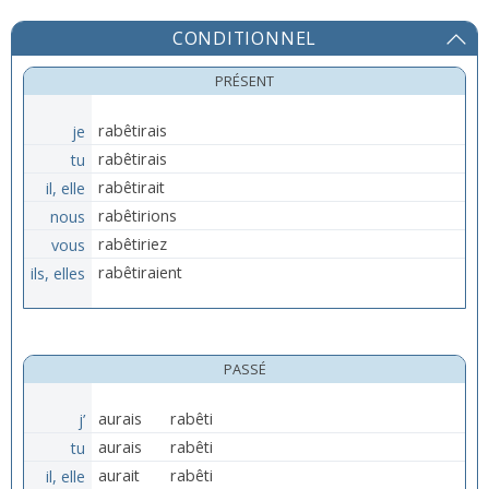
CONDITIONNEL
PRÉSENT
je
rabêtirais
tu
rabêtirais
il, elle
rabêtirait
nous
rabêtirions
vous
rabêtiriez
ils, elles
rabêtiraient
PASSÉ
j’
aurais
rabêti
tu
aurais
rabêti
il, elle
aurait
rabêti