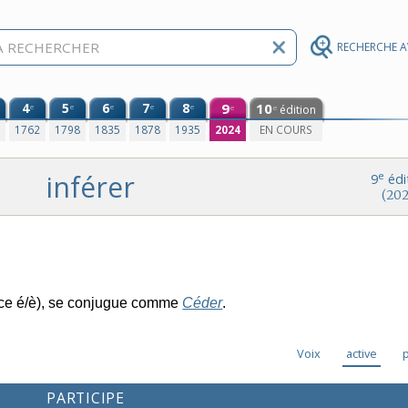
RECHERCHE 
4
5
6
7
8
9
10
e
e
e
e
e
édition
e
e
0
1762
1798
1835
1878
1935
2024
EN COURS
inférer
e
9
édi
(202
ce é/è), se conjugue comme
Céder
.
Voix
active
PARTICIPE