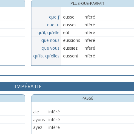
PLUS-QUE-PARFAIT
que j’
eusse
inféré
que tu
eusses
inféré
qu’il, qu’elle
eût
inféré
que nous
eussions
inféré
que vous
eussiez
inféré
qu’ils, qu’elles
eussent
inféré
IMPÉRATIF
PASSÉ
aie
inféré
ayons
inféré
ayez
inféré