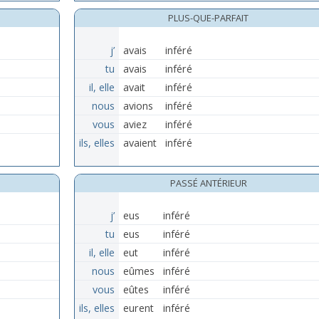
PLUS-QUE-PARFAIT
j’
avais
inféré
tu
avais
inféré
il, elle
avait
inféré
nous
avions
inféré
vous
aviez
inféré
ils, elles
avaient
inféré
PASSÉ ANTÉRIEUR
j’
eus
inféré
tu
eus
inféré
il, elle
eut
inféré
nous
eûmes
inféré
vous
eûtes
inféré
ils, elles
eurent
inféré