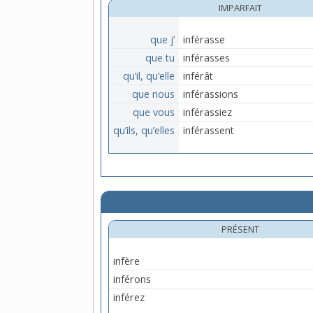
IMPARFAIT
que j’
inférasse
que tu
inférasses
qu’il, qu’elle
inférât
que nous
inférassions
que vous
inférassiez
qu’ils, qu’elles
inférassent
PRÉSENT
infère
inférons
inférez