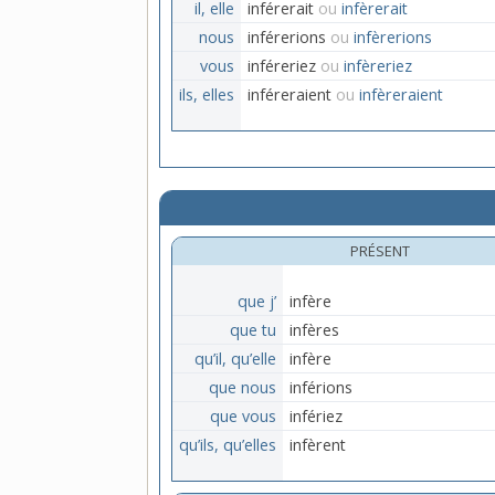
il, elle
inférerait
ou
infèrerait
nous
inférerions
ou
infèrerions
vous
inféreriez
ou
infèreriez
ils, elles
inféreraient
ou
infèreraient
PRÉSENT
que j’
infère
que tu
infères
qu’il, qu’elle
infère
que nous
inférions
que vous
infériez
qu’ils, qu’elles
infèrent