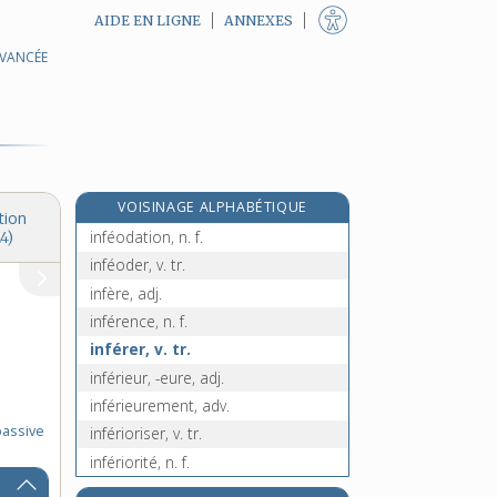
AIDE EN LIGNE
ANNEXES
AVANCÉE
infect, -ecte, adj.
infectant, -ante, adj.
infecter, v. tr.
infectieux, -euse, adj.
infection, n. f.
VOISINAGE ALPHABÉTIQUE
infélicité, n. f.
tion
inféodation, n. f.
4)
inféoder, v. tr.
infère, adj.
inférence, n. f.
inférer, v. tr.
inférieur, -eure, adj.
inférieurement, adv.
passive
inférioriser, v. tr.
infériorité, n. f.
infermentescible, adj.