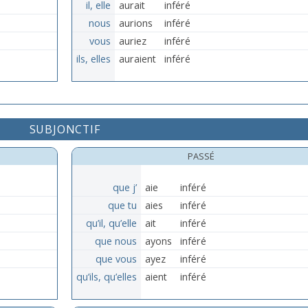
il, elle
aurait
inféré
nous
aurions
inféré
vous
auriez
inféré
ils, elles
auraient
inféré
SUBJONCTIF
PASSÉ
que j’
aie
inféré
que tu
aies
inféré
qu’il, qu’elle
ait
inféré
que nous
ayons
inféré
que vous
ayez
inféré
qu’ils, qu’elles
aient
inféré