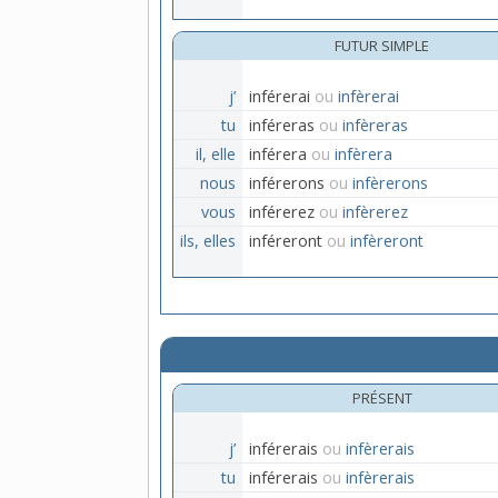
FUTUR SIMPLE
j’
inférerai
ou
infèrerai
tu
inféreras
ou
infèreras
il, elle
inférera
ou
infèrera
nous
inférerons
ou
infèrerons
vous
inférerez
ou
infèrerez
ils, elles
inféreront
ou
infèreront
PRÉSENT
j’
inférerais
ou
infèrerais
tu
inférerais
ou
infèrerais