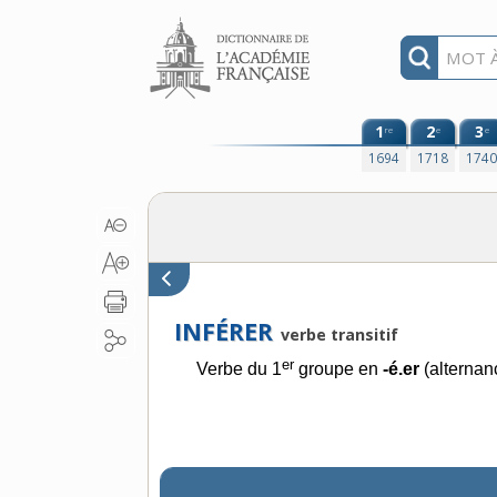
Aller au contenu
1
2
3
re
e
e
1694
1718
174
INFÉRER
verbe transitif
er
Verbe du 1
groupe en
-é.er
(alternan