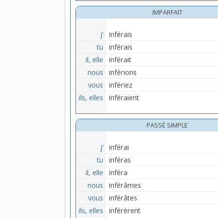
IMPARFAIT
j’
inférais
tu
inférais
il, elle
inférait
nous
inférions
vous
infériez
ils, elles
inféraient
PASSÉ SIMPLE
j’
inférai
tu
inféras
il, elle
inféra
nous
inférâmes
vous
inférâtes
ils, elles
inférèrent