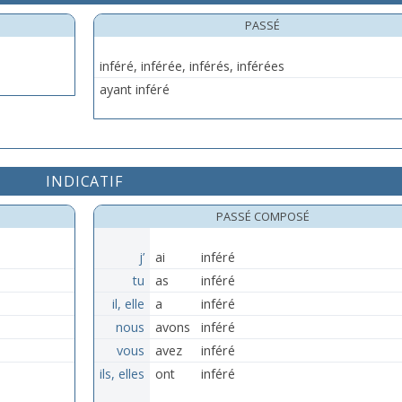
PASSÉ
inféré, inférée, inférés, inférées
ayant inféré
INDICATIF
PASSÉ COMPOSÉ
j’
ai
inféré
tu
as
inféré
il, elle
a
inféré
nous
avons
inféré
vous
avez
inféré
ils, elles
ont
inféré