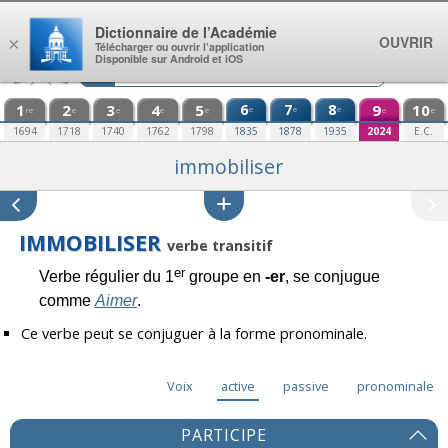
Aller au contenu
Dictionnaire de l’Académie
OUVRIR
×
Télécharger ou ouvrir l’application
Disponible sur Android et iOS
1
2
3
4
5
6
7
8
9
10
e
e
e
re
e
e
e
e
e
e
1694
1718
1740
1762
1798
1835
1878
1935
2024
E.C.
immobiliser
IMMOBILISER
verbe transitif
er
Verbe régulier du 1
groupe en
-er
, se conjugue
comme
Aimer
.
Ce verbe peut se conjuguer à la forme pronominale.
Voix
active
passive
pronominale
PARTICIPE