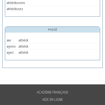
attiédissons
attiédissez
PASSÉ
aie
attiédi
ayons
attiédi
ayez
attiédi
ACADÉMIE FRANÇAISE
AIDE EN LIGNE