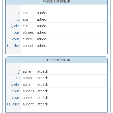
PASSÉ ANTÉRIEUR
j’
eus
attiédi
tu
eus
attiédi
il, elle
eut
attiédi
nous
eûmes
attiédi
vous
eûtes
attiédi
ils, elles
eurent
attiédi
FUTUR ANTÉRIEUR
j’
aurai
attiédi
tu
auras
attiédi
il, elle
aura
attiédi
nous
aurons
attiédi
vous
aurez
attiédi
ils, elles
auront
attiédi