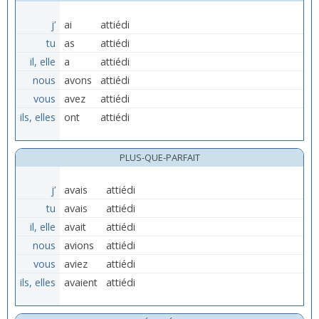
j’
ai
attiédi
tu
as
attiédi
il, elle
a
attiédi
nous
avons
attiédi
vous
avez
attiédi
ils, elles
ont
attiédi
PLUS-QUE-PARFAIT
j’
avais
attiédi
tu
avais
attiédi
il, elle
avait
attiédi
nous
avions
attiédi
vous
aviez
attiédi
ils, elles
avaient
attiédi