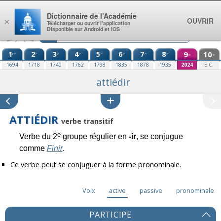
Aller au contenu
Dictionnaire de l’Académie
OUVRIR
×
Télécharger ou ouvrir l’application
Disponible sur Android et iOS
1
2
3
4
5
6
7
8
9
10
re
e
e
e
e
e
e
e
e
e
1694
1718
1740
1762
1798
1835
1878
1935
2024
E.C.
attiédir
ATTIÉDIR
verbe transitif
e
Verbe du 2
groupe régulier en
-ir
, se conjugue
comme
Finir
.
Ce verbe peut se conjuguer à la forme pronominale.
Voix
active
passive
pronominale
PARTICIPE