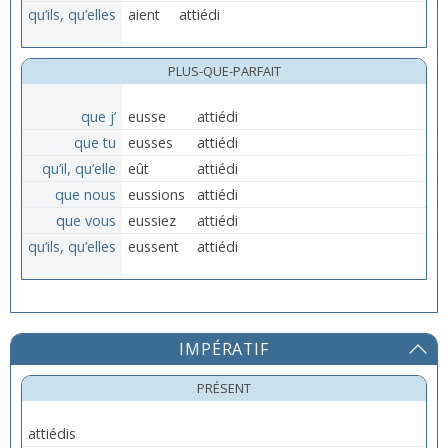
qu’ils, qu’elles
aient
attiédi
PLUS-QUE-PARFAIT
que j’
eusse
attiédi
que tu
eusses
attiédi
qu’il, qu’elle
eût
attiédi
que nous
eussions
attiédi
que vous
eussiez
attiédi
qu’ils, qu’elles
eussent
attiédi
IMPÉRATIF
PRÉSENT
attiédis