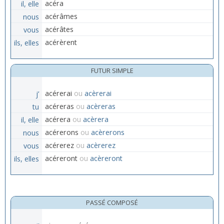
il, elle
acéra
nous
acérâmes
vous
acérâtes
ils, elles
acérèrent
FUTUR SIMPLE
j’
acérerai
ou
acèrerai
tu
acéreras
ou
acèreras
il, elle
acérera
ou
acèrera
nous
acérerons
ou
acèrerons
vous
acérerez
ou
acèrerez
ils, elles
acéreront
ou
acèreront
PASSÉ COMPOSÉ