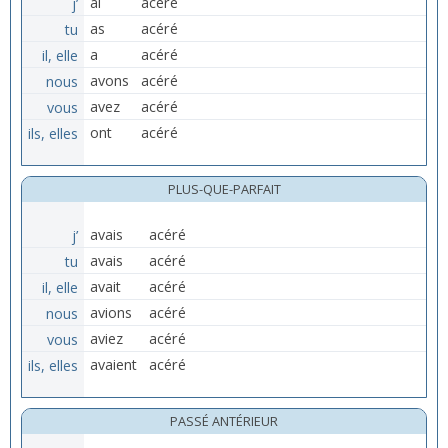
j’
ai
acéré
tu
as
acéré
il, elle
a
acéré
nous
avons
acéré
vous
avez
acéré
ils, elles
ont
acéré
PLUS-QUE-PARFAIT
j’
avais
acéré
tu
avais
acéré
il, elle
avait
acéré
nous
avions
acéré
vous
aviez
acéré
ils, elles
avaient
acéré
PASSÉ ANTÉRIEUR