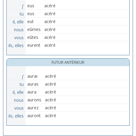
j’
eus
acéré
tu
eus
acéré
il, elle
eut
acéré
nous
eûmes
acéré
vous
eûtes
acéré
ils, elles
eurent
acéré
FUTUR ANTÉRIEUR
j’
aurai
acéré
tu
auras
acéré
il, elle
aura
acéré
nous
aurons
acéré
vous
aurez
acéré
ils, elles
auront
acéré