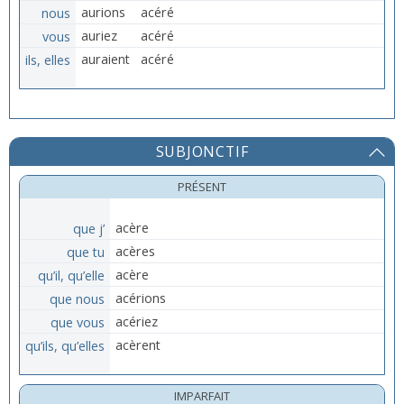
nous
aurions
acéré
vous
auriez
acéré
ils, elles
auraient
acéré
SUBJONCTIF
PRÉSENT
que j’
acère
que tu
acères
qu’il, qu’elle
acère
que nous
acérions
que vous
acériez
qu’ils, qu’elles
acèrent
IMPARFAIT