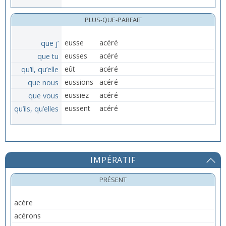
PLUS-QUE-PARFAIT
que j’
eusse
acéré
que tu
eusses
acéré
qu’il, qu’elle
eût
acéré
que nous
eussions
acéré
que vous
eussiez
acéré
qu’ils, qu’elles
eussent
acéré
IMPÉRATIF
PRÉSENT
acère
acérons