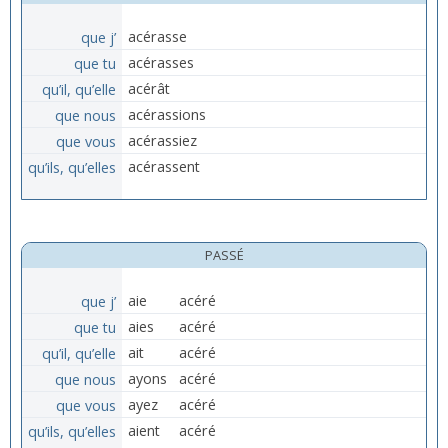
que j’
acérasse
que tu
acérasses
qu’il, qu’elle
acérât
que nous
acérassions
que vous
acérassiez
qu’ils, qu’elles
acérassent
PASSÉ
que j’
aie
acéré
que tu
aies
acéré
qu’il, qu’elle
ait
acéré
que nous
ayons
acéré
que vous
ayez
acéré
qu’ils, qu’elles
aient
acéré