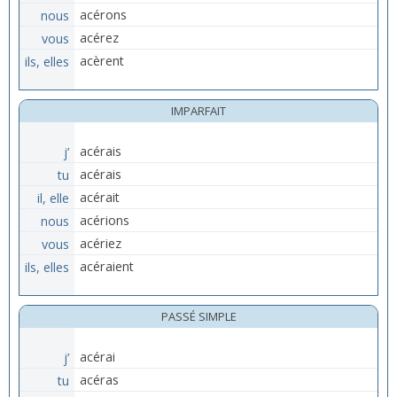
nous
acérons
vous
acérez
ils, elles
acèrent
IMPARFAIT
j’
acérais
tu
acérais
il, elle
acérait
nous
acérions
vous
acériez
ils, elles
acéraient
PASSÉ SIMPLE
j’
acérai
tu
acéras