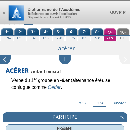
Aller au contenu
Dictionnaire de l’Académie
OUVRIR
×
Télécharger ou ouvrir l’application
Disponible sur Android et iOS
1
2
3
4
5
6
7
8
9
10
re
e
e
e
e
e
e
e
e
e
1694
1718
1740
1762
1798
1835
1878
1935
2024
E.C.
acérer
ACÉRER
verbe transitif
er
Verbe du 1
groupe en
-é.er
(alternance é/è), se
conjugue comme
Céder
.
Voix
active
passive
PARTICIPE
PRÉSENT