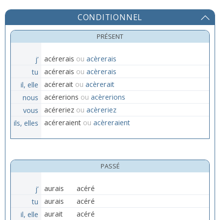
CONDITIONNEL
PRÉSENT
j’
acérerais
ou
acèrerais
tu
acérerais
ou
acèrerais
il, elle
acérerait
ou
acèrerait
nous
acérerions
ou
acèrerions
vous
acéreriez
ou
acèreriez
ils, elles
acéreraient
ou
acèreraient
PASSÉ
j’
aurais
acéré
tu
aurais
acéré
il, elle
aurait
acéré