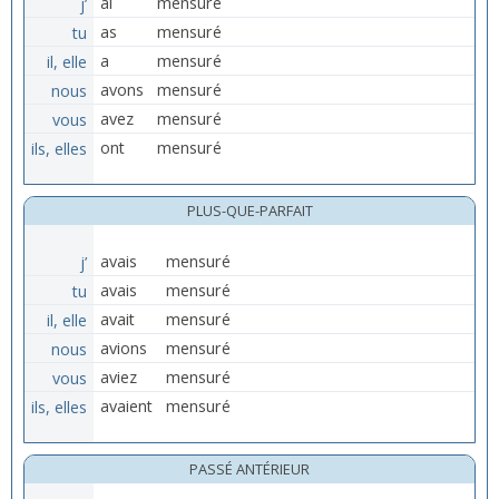
j’
ai
mensuré
tu
as
mensuré
il, elle
a
mensuré
nous
avons
mensuré
vous
avez
mensuré
ils, elles
ont
mensuré
PLUS-QUE-PARFAIT
j’
avais
mensuré
tu
avais
mensuré
il, elle
avait
mensuré
nous
avions
mensuré
vous
aviez
mensuré
ils, elles
avaient
mensuré
PASSÉ ANTÉRIEUR