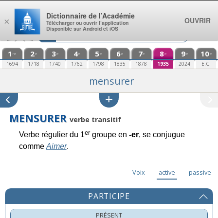
Aller au contenu
Dictionnaire de l’Académie
OUVRIR
×
Télécharger ou ouvrir l’application
Disponible sur Android et iOS
1
2
3
4
5
6
7
8
9
10
re
e
e
e
e
e
e
e
e
e
1694
1718
1740
1762
1798
1835
1878
1935
2024
E.C.
mensurer
MENSURER
verbe transitif
er
Verbe régulier du 1
groupe en
-er
, se conjugue
comme
Aimer
.
Voix
active
passive
PARTICIPE
PRÉSENT