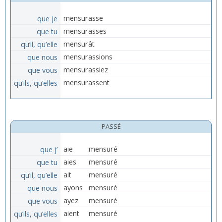
que je
mensurasse
que tu
mensurasses
qu’il, qu’elle
mensurât
que nous
mensurassions
que vous
mensurassiez
qu’ils, qu’elles
mensurassent
PASSÉ
que j’
aie
mensuré
que tu
aies
mensuré
qu’il, qu’elle
ait
mensuré
que nous
ayons
mensuré
que vous
ayez
mensuré
qu’ils, qu’elles
aient
mensuré