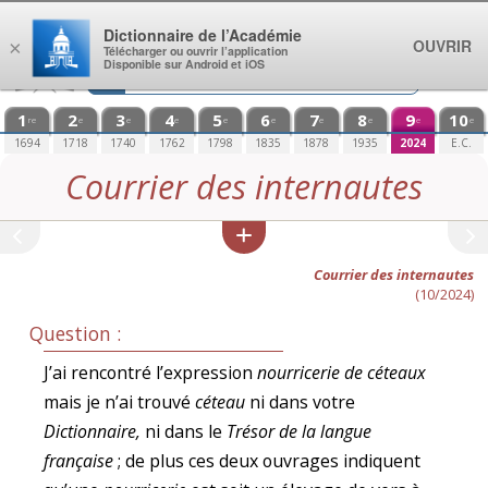
Aller au contenu
Dictionnaire de l’Académie
OUVRIR
×
Télécharger ou ouvrir l’application
Disponible sur Android et iOS
1
2
3
4
5
6
7
8
9
10
re
e
e
e
e
e
e
e
e
e
1694
1718
1740
1762
1798
1835
1878
1935
2024
E.C.
Courrier des internautes
Courrier des internautes
(10/2024)
Question :
J’ai rencontré l’expression
nourricerie de céteaux
mais je n’ai trouvé
céteau
ni dans votre
Dictionnaire,
ni dans le
Trésor de la langue
française
; de plus ces deux ouvrages indiquent