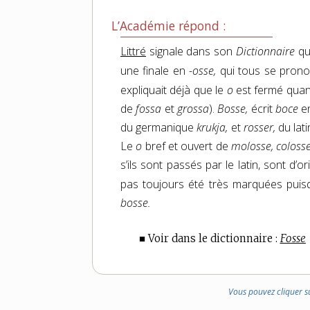
L’Académie répond :
Littré
signale dans son
Dictionnaire
q
une finale en
-osse,
qui tous se pron
expliquait déjà que le
o
est fermé quand
de
fossa
et
grossa
).
Bosse,
écrit
boce
en
du germanique
krukja,
et
rosser,
du lat
Le
o
bref et ouvert de
molosse, coloss
s’ils sont passés par le latin, sont d’
pas toujours été très marquées pui
bosse.
■ Voir dans le dictionnaire :
Fosse
Vous pouvez cliquer s