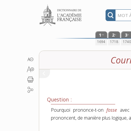
Aller au contenu
1
2
3
re
e
e
1694
1718
174
Courr
Question :
Pourquoi prononce-t-on
fosse
avec
prononcent, de manière plus logique, 