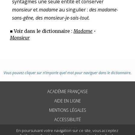
syntagmes une seule entité et conserver
monsieur
et
madame
au singulier :
des madame-
sans-gêne, des monsieur-je-sais-tout.
■ Voir dans le dictionnaire :
Madame
•
Monsieur
Vous pouvez cliquer sur n’importe quel mot pour naviguer dans le dictionnaire.
ACADÉMIE FRANÇAISE
AIDE EN LIGNE
MENTIONS LÉGALES
ACCESSIBILITÉ
CONTACTS
En poursuivant votre navigation sur ce site, vous acceptez