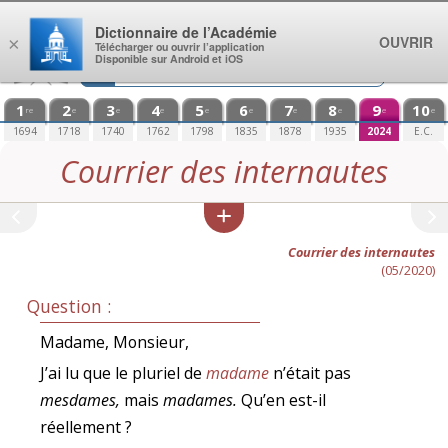
Aller au contenu
Dictionnaire de l’Académie
OUVRIR
×
Télécharger ou ouvrir l’application
Disponible sur Android et iOS
1
2
3
4
5
6
7
8
9
10
re
e
e
e
e
e
e
e
e
e
1694
1718
1740
1762
1798
1835
1878
1935
2024
E.C.
Courrier des internautes
Courrier des internautes
(05/2020)
Question :
Madame, Monsieur,
J’ai lu que le pluriel de
madame
n’était pas
mesdames,
mais
madames.
Qu’en est-il
réellement ?