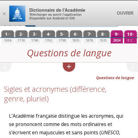
Aller au contenu
Dictionnaire de l’Académie
OUVRIR
×
Télécharger ou ouvrir l’application
Disponible sur Android et iOS
1
2
3
4
5
6
7
8
9
10
re
e
e
e
e
e
e
e
e
e
1694
1718
1740
1762
1798
1835
1878
1935
2024
E.C.
Questions de langue
Questions de langue
Sigles et acronymes (différence,
genre, pluriel)
L’Académie française distingue les acronymes, qui
se prononcent comme des mots ordinaires et
s’écrivent en majuscules et sans points (
UNESCO,