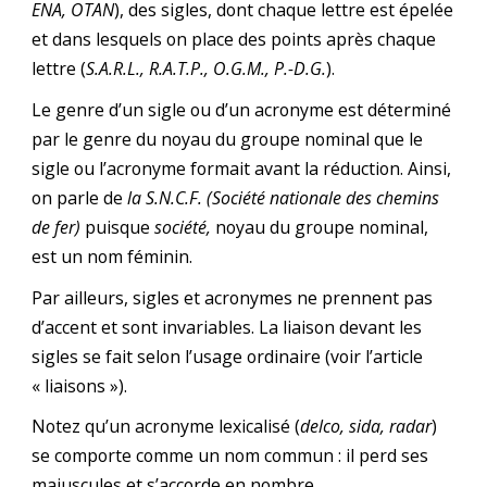
ENA, OTAN
), des sigles, dont chaque lettre est épelée
et dans lesquels on place des points après chaque
lettre (
S.A.R.L., R.A.T.P., O.G.M., P.-D.G.
).
Le genre d’un sigle ou d’un acronyme est déterminé
par le genre du noyau du groupe nominal que le
sigle ou l’acronyme formait avant la réduction. Ainsi,
on parle de
la S.N.C.F. (Société nationale des chemins
de fer)
puisque
société,
noyau du groupe nominal,
est un nom féminin.
Par ailleurs, sigles et acronymes ne prennent pas
d’accent et sont invariables. La liaison devant les
sigles se fait selon l’usage ordinaire (voir l’article
« liaisons »).
Notez qu’un acronyme lexicalisé (
delco, sida, radar
)
se comporte comme un nom commun : il perd ses
majuscules et s’accorde en nombre.