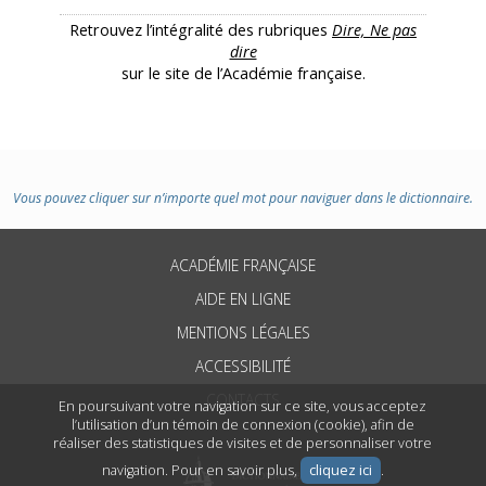
Retrouvez l’intégralité des rubriques
Dire, Ne pas
dire
sur le site de l’Académie française.
Vous pouvez cliquer sur n’importe quel mot pour naviguer dans le dictionnaire.
ACADÉMIE FRANÇAISE
AIDE EN LIGNE
MENTIONS LÉGALES
ACCESSIBILITÉ
CONTACTS
En poursuivant votre navigation sur ce site, vous acceptez
l’utilisation d’un témoin de connexion (cookie), afin de
réaliser des statistiques de visites et de personnaliser votre
navigation. Pour en savoir plus,
cliquez ici
.