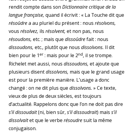
rendit compte dans son
Dictionnaire critique de la
langue française,
quand il écrivit : « La Touche dit que
résoûdre
a au pluriel du présent : nous
résolvons,
vous
résolvez,
ils
résolvent,
et non pas, nous
résoudons,
etc. ; mais que
dissoûdre
fait : nous
dissoudons,
etc., plutôt que nous
dissolvons.
Il dit
er
nd
bien pour le 1
: mais pour le 2
, il se trompe.
Richelet met aussi, nous
dissoudons,
et ajoute que
plusieurs disent
dissolvons,
mais que le grand usage
est pour la première manière. L’usage a donc
changé : on ne dit plus que
dissolvons.
» Ce texte,
vieux de plus de deux siècles, est toujours
d’actualité. Rappelons donc que l’on ne doit pas dire
s’il dissoudait
(ni, bien sûr,
s’il dissoudrait
) mais
s’il
dissolvait
et que le verbe
résoudre
suit la même
conjugaison.