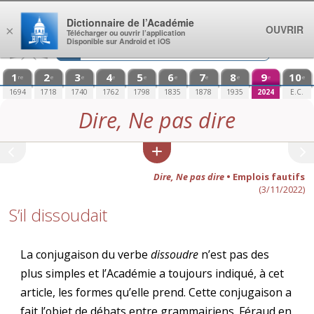
Aller au contenu
Dictionnaire de l’Académie
OUVRIR
×
Télécharger ou ouvrir l’application
Disponible sur Android et iOS
1
2
3
4
5
6
7
8
9
10
re
e
e
e
e
e
e
e
e
e
1694
1718
1740
1762
1798
1835
1878
1935
2024
E.C.
Dire, Ne pas dire
Dire, Ne pas dire
• Emplois fautifs
(3/11/2022)
S’il dissoudait
La conjugaison du verbe
dissoudre
n’est pas des
plus simples et l’Académie a toujours indiqué, à cet
article, les formes qu’elle prend. Cette conjugaison a
fait l’objet de débats entre grammairiens. Féraud en