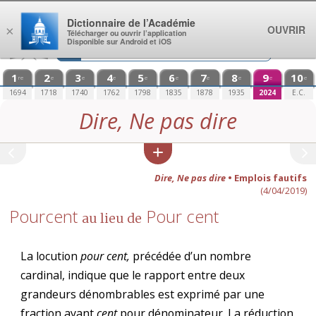
Aller au contenu
Dictionnaire de l’Académie
OUVRIR
×
Télécharger ou ouvrir l’application
Disponible sur Android et iOS
1
2
3
4
5
6
7
8
9
10
re
e
e
e
e
e
e
e
e
e
1694
1718
1740
1762
1798
1835
1878
1935
2024
E.C.
Dire, Ne pas dire
Dire, Ne pas dire
• Emplois fautifs
(4/04/2019)
Pourcent
Pour cent
au lieu de
La locution
pour cent,
précédée d’un nombre
cardinal, indique que le rapport entre deux
grandeurs dénombrables est exprimé par une
fraction ayant
cent
pour dénominateur. La réduction