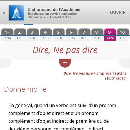
Aller au contenu
Dictionnaire de l’Académie
OUVRIR
×
Télécharger ou ouvrir l’application
Disponible sur Android et iOS
1
2
3
4
5
6
7
8
9
10
re
e
e
e
e
e
e
e
e
e
1694
1718
1740
1762
1798
1835
1878
1935
2024
E.C.
Dire, Ne pas dire
Dire, Ne pas dire
• Emplois fautifs
(10/01/2019)
Donne-moi-le
En général, quand un verbe est suivi d’un pronom
complément d’objet direct et d’un pronom
complément d’objet indirect de première ou de
deuxième personne, ce complément indirect