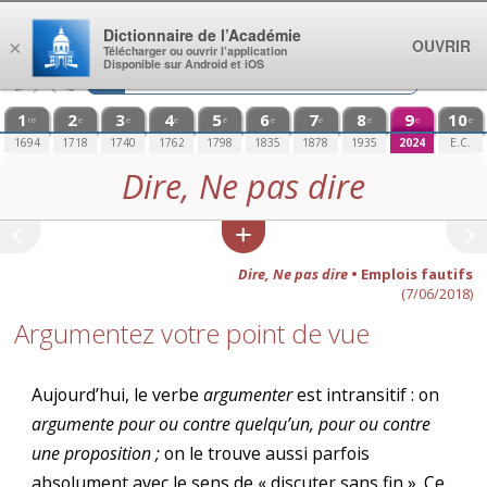
Aller au contenu
Dictionnaire de l’Académie
OUVRIR
×
Télécharger ou ouvrir l’application
Disponible sur Android et iOS
1
2
3
4
5
6
7
8
9
10
re
e
e
e
e
e
e
e
e
e
1694
1718
1740
1762
1798
1835
1878
1935
2024
E.C.
Dire, Ne pas dire
Dire, Ne pas dire
• Emplois fautifs
(7/06/2018)
Argumentez votre point de vue
Aujourd’hui, le verbe
argumenter
est intransitif : on
argumente pour ou contre quelqu’un, pour ou contre
une proposition ;
on le trouve aussi parfois
absolument avec le sens de « discuter sans fin ». Ce