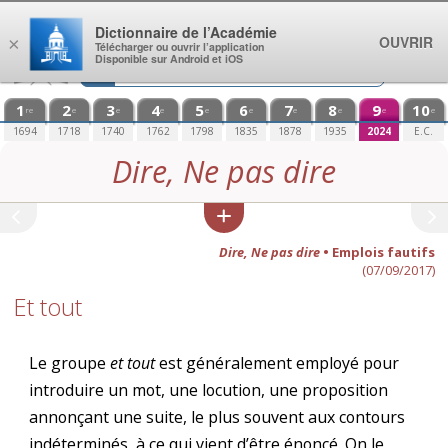
Aller au contenu
Dictionnaire de l’Académie
OUVRIR
×
Télécharger ou ouvrir l’application
Disponible sur Android et iOS
1
2
3
4
5
6
7
8
9
10
re
e
e
e
e
e
e
e
e
e
1694
1718
1740
1762
1798
1835
1878
1935
2024
E.C.
Dire, Ne pas dire
Dire, Ne pas dire
• Emplois fautifs
(07/09/2017)
Et tout
Le groupe
et tout
est généralement employé pour
introduire un mot, une locution, une proposition
annonçant une suite, le plus souvent aux contours
indéterminés, à ce qui vient d’être énoncé. On le