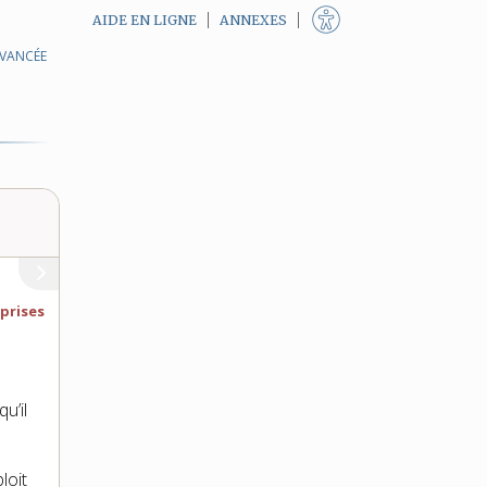
AIDE EN LIGNE
ANNEXES
AVANCÉE
prises
u’il
loit