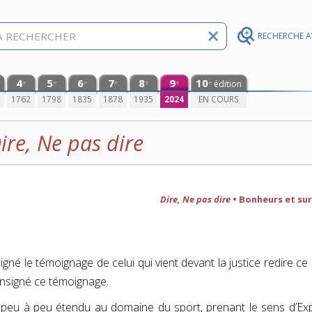
RECHERCHE 
4
5
6
7
8
9
10
édition
e
e
e
e
e
e
e
0
1762
1798
1835
1878
1935
2024
EN COURS
ire, Ne pas dire
Dire, Ne pas dire
• Bonheurs et sur
gné le témoignage de celui qui vient devant la justice redire ce q
consigné ce témoignage.
t peu à peu étendu au domaine du sport, prenant le sens d’Exp