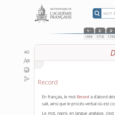
Aller au contenu
1
2
3
re
e
e
1694
1718
174
D
Record
En français, le mot
Record
a d’abord dési
sait, ainsi que le procès-verbal où est 
Le mot, repris en langue anglaise, s’es