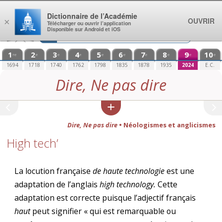
Aller au contenu
Dictionnaire de l’Académie
OUVRIR
×
Télécharger ou ouvrir l’application
Disponible sur Android et iOS
1
2
3
4
5
6
7
8
9
10
re
e
e
e
e
e
e
e
e
e
1694
1718
1740
1762
1798
1835
1878
1935
2024
E.C.
Dire, Ne pas dire
Dire, Ne pas dire
• Néologismes et anglicismes
High tech’
La locution française
de haute technologie
est une
adaptation de l’anglais
high technology.
Cette
adaptation est correcte puisque l’adjectif français
haut
peut signifier « qui est remarquable ou