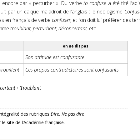
 ou encore par « perturber ». Du verbe
to confuse
a été tiré l’adje
t par un calque maladroit de l’anglais : le néologisme
Confus
pas en français de verbe
confuser,
et l’on doit lui préférer des te
comme
troublant, perturbant, déconcertant,
etc.
on ne dit pas
Son attitude est confusante
rouillent
Ces propos contradictoires sont confusants
certant
•
Troublant
intégralité des rubriques
Dire, Ne pas dire
r le site de l’Académie française.