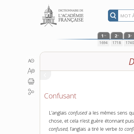
Aller au contenu
1
2
3
re
e
e
1694
1718
174
D
Confusant
L’anglais
confused
a les mêmes sens que 
chose, et cela n’est guère étonnant puis
confused,
l’anglais a tiré le verbe
to conf