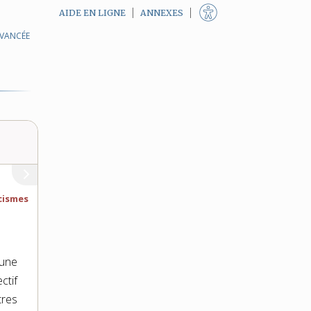
AIDE EN LIGNE
ANNEXES
AVANCÉE
cismes
’une
ctif
tres