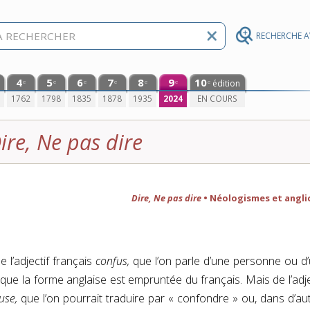
RECHERCHE 
4
5
6
7
8
9
10
édition
e
e
e
e
e
e
e
0
1762
1798
1835
1878
1935
2024
EN COURS
ire, Ne pas dire
Dire, Ne pas dire
• Néologismes et angli
l’adjectif français
confus,
que l’on parle d’une personne ou d
que la forme anglaise est empruntée du français. Mais de l’adje
use,
que l’on pourrait traduire par « confondre » ou, dans d’au