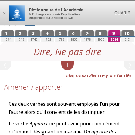
Aller au contenu
Dictionnaire de l’Académie
OUVRIR
×
Télécharger ou ouvrir l’application
Disponible sur Android et iOS
1
2
3
4
5
6
7
8
9
10
re
e
e
e
e
e
e
e
e
e
1694
1718
1740
1762
1798
1835
1878
1935
2024
E.C.
Dire, Ne pas dire
Dire, Ne pas dire
• Emplois fautifs
Amener / apporter
Ces deux verbes sont souvent employés l’un pour
l’autre alors qu’il convient de les distinguer.
Le verbe
Apporter
ne peut avoir pour complément
qu’un mot désignant un inanimé.
On apporte des