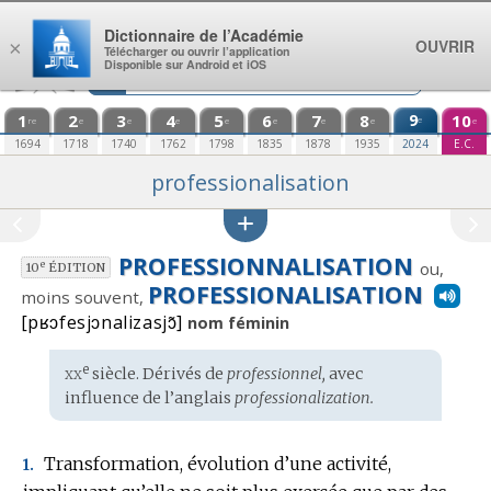
Aller au contenu
Dictionnaire de l’Académie
OUVRIR
×
Télécharger ou ouvrir l’application
Disponible sur Android et iOS
1
2
3
4
5
6
7
8
9
10
e
re
e
e
e
e
e
e
e
e
1694
1718
1740
1762
1798
1835
1878
1935
2024
E.C.
professionalisation
PROFESSIONNALISATION
ou,
e
10
ÉDITION
PROFESSIONALISATION
moins souvent,
[pʁɔfesjɔnalizasjɔ̃]
nom féminin
xx
e
Étymologie
siècle. Dérivés de
professionnel,
avec
:
influence de l’
anglais
professionalization.
Transformation, évolution d’une activité,
1.