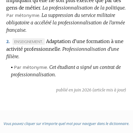
impliquant qu’elle ne soit plus exercée que par des
gens de métier.
La professionnalisation de la politique.
Par métonymie.
La suppression du service militaire
obligatoire a accéléré la professionnalisation de l’armée
française.
Adaptation d’une formation à une
MARQUE
ENSEIGNEMENT.
2.
activité professionnelle.
DE
Professionnalisation d’une
filière.
DOMAINE
:
▪
Par métonymie.
Cet étudiant a signé un contrat de
professionnalisation.
publié en juin 2026 (article mis à jour)
Vous pouvez cliquer sur n’importe quel mot pour naviguer dans le dictionnaire.