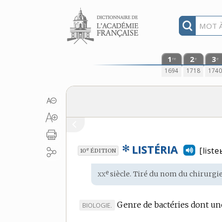
Aller au contenu
1
2
3
re
e
e
1694
1718
174
✻
LISTÉRIA
[liste
e
10
ÉDITION
xx
e
Étymologie
siècle. Tiré du
nom
du chirurgi
:
Genre de bactéries dont une
MARQUE
BIOLOGIE.
DE