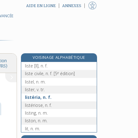
AIDE EN LIGNE
ANNEXES
AVANCÉE
lisser [II], v. tr.
lisseur, -euse, n.
lissier, -ière, n.
lissoir, n. m.
listage, n. m.
VOISINAGE ALPHABÉTIQUE
liste [I], n. f.
tion
liste [II], n. f.
URS)
e
liste civile, n. f.
[5
édition]
listel, n. m.
lister, v. tr.
listéria, n. f.
listériose, n. f.
listing, n. m.
liston, n. m.
lit, n. m.
litanie, n. f.