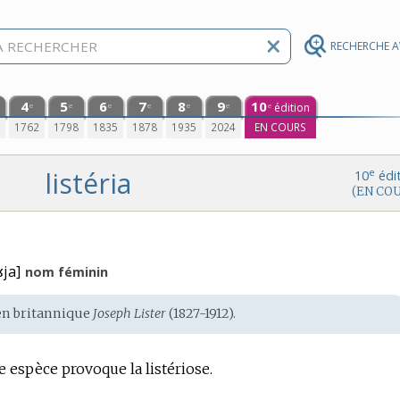
RECHERCHE 
4
5
6
7
8
9
10
édition
e
e
e
e
e
e
e
0
1762
1798
1835
1878
1935
2024
EN COURS
listéria
e
10
édi
(EN CO
ʁja]
nom féminin
en britannique
Joseph Lister
(1827-1912).
 espèce provoque la listériose.