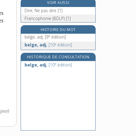
VOIR AUSSI
bélître, n. m.
Dire, Ne pas dire [1]
es
e
bella-dona, n. f.
[6
édition]
Francophonie (BDLP) [1]
es
belladone, n. f.
bellâtre, n. m.
HISTOIRE DU MOT
e
belge, adj.
[9
édition]
e
belge, adj.
[10
édition]
HISTORIQUE DE CONSULTATION
e
belge, adj.
[10
édition]
 jour)