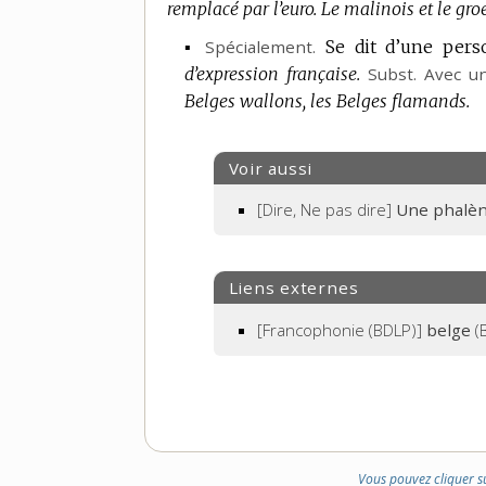
remplacé par l’euro.
Le malinois et le gro
▪
Spécialement.
Se dit d’une pers
d’expression française.
Subst.
Avec un
Belges wallons, les Belges flamands.
Voir aussi
[Dire, Ne pas dire]
Une phalèn
Liens externes
[Francophonie (BDLP)]
belge
(
Vous pouvez cliquer s