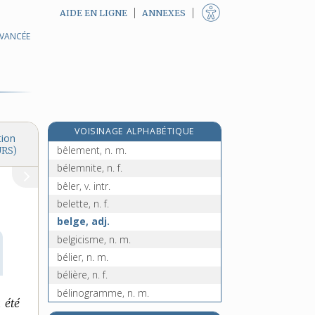
AIDE EN LIGNE
ANNEXES
AVANCÉE
béjaune, n. m.
bel [I], adj. m. et adv.
bel [II], n. m.
bélandre, n. f.
bêlant, -ante, adj.
VOISINAGE ALPHABÉTIQUE
bel canto, n. m. sing.
tion
bêlement, n. m.
URS)
bélemnite, n. f.
bêler, v. intr.
belette, n. f.
belge, adj.
belgicisme, n. m.
bélier, n. m.
bélière, n. f.
bélinogramme, n. m.
 été
bélinographe, n. m.