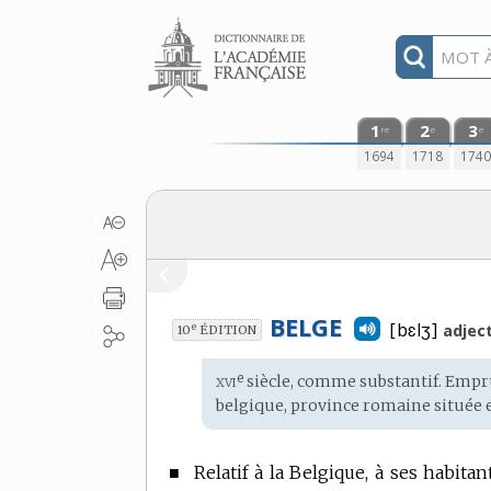
Aller au contenu
1
2
3
re
e
e
1694
1718
174
BELGE
[bɛlʒ]
e
adject
10
ÉDITION
xvi
e
Étymologie
siècle, comme substantif. Emp
:
belgique, province romaine située e
■
Relatif à la Belgique, à ses habitan