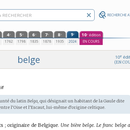
RECHERCHE 
4
5
6
7
8
9
10
e
édition
e
e
e
e
e
e
0
1762
1798
1835
1878
1935
2024
EN COURS
belge
e
10
édi
(EN CO
if
runté du
latin
Belga,
qui désignait un habitant de la Gaule dite
ntre l’Oise et l’Escaut, lui-même d’origine
celtique
.
ts ; originaire de Belgique.
Une bière belge.
Le franc belge a