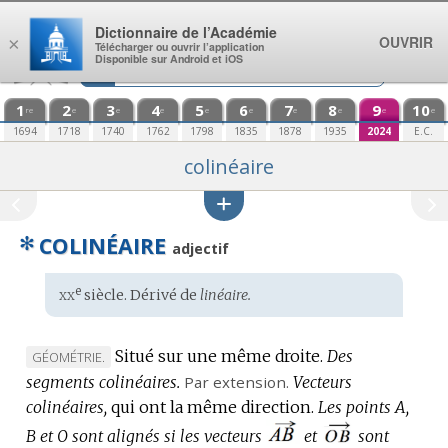
Aller au contenu
Dictionnaire de l’Académie
OUVRIR
×
Télécharger ou ouvrir l’application
Disponible sur Android et iOS
1
2
3
4
5
6
7
8
9
10
re
e
e
e
e
e
e
e
e
e
1694
1718
1740
1762
1798
1835
1878
1935
2024
E.C.
colinéaire
✻
COLINÉAIRE
adjectif
xx
e
Étymologie
siècle. Dérivé de
linéaire.
:
Situé sur une même droite.
Des
MARQUE
GÉOMÉTRIE.
segments colinéaires.
DE
Par extension.
Vecteurs
colinéaires,
DOMAINE
qui ont la même direction.
Les points A,
:
B et O sont alignés si les vecteurs
et
sont