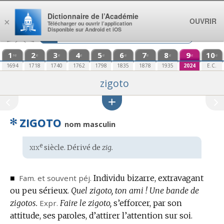
Aller au contenu
Dictionnaire de l’Académie
OUVRIR
×
Télécharger ou ouvrir l’application
Disponible sur Android et iOS
1
2
3
4
5
6
7
8
9
10
re
e
e
e
e
e
e
e
e
e
1694
1718
1740
1762
1798
1835
1878
1935
2024
E.C.
zigoto
✻
ZIGOTO
nom masculin
xix
e
Étymologie
siècle. Dérivé de
zig.
:
■
Fam.
et souvent
péj.
Individu bizarre, extravagant
ou peu sérieux.
Quel zigoto, ton ami !
Une bande de
zigotos.
Expr.
Faire le zigoto,
s’efforcer, par son
attitude, ses paroles, d’attirer l’attention sur soi.