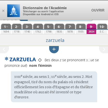
Aller au contenu
Dictionnaire de l’Académie
OUVRIR
×
Télécharger ou ouvrir l’application
Disponible sur Android et iOS
1
2
3
4
5
6
7
8
9
10
re
e
e
e
e
e
e
e
e
e
1694
1718
1740
1762
1798
1835
1878
1935
2024
E.C.
zarzuela
✻
ZARZUELA
Prononciation
◇
(les deux
z
se prononcent
s
;
ue
se
:
prononce
oué
)
nom féminin
xviii
xx
e
e
Étymologie
siècle, au sens 1 ;
siècle, au sens 2. Mot
:
espagnol
, tiré du
nom du palais
où résident
officiellement les rois d’Espagne et du théâtre
madrilène où aurait été inventé ce type
d’œuvre.