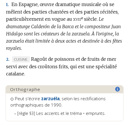
En Espagne, œuvre dramatique musicale où se
1.
mêlent des parties chantées et des parties récitées,
e
xvii
particulièrement en vogue au
siècle.
Le
dramaturge Calderón de la Barca et le compositeur Juan
Hidalgo sont les créateurs de la zarzuela.
À l’origine, la
zarzuela était limitée à deux actes et destinée à des fêtes
royales.
Ragoût de poissons et de fruits de mer
MARQUE
CUISINE.
2.
servi avec des croûtons frits, qui est une spécialité
DE
catalane.
DOMAINE
:
Orthographe
◇ Peut s'écrire
zarzuéla
, selon les rectifications
orthographiques de 1990.
[règle §3] Les accents et le tréma • emprunts.